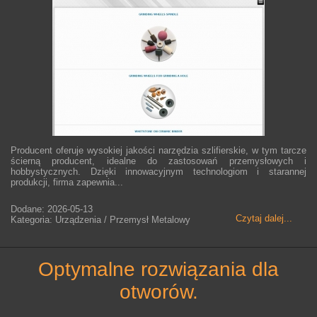
Producent oferuje wysokiej jakości narzędzia szlifierskie, w tym tarcze
ścierną producent, idealne do zastosowań przemysłowych i
hobbystycznych. Dzięki innowacyjnym technologiom i starannej
produkcji, firma zapewnia...
Dodane: 2026-05-13
Czytaj dalej...
Kategoria: Urządzenia / Przemysł Metalowy
optymalne rozwiązania dla
otworów.