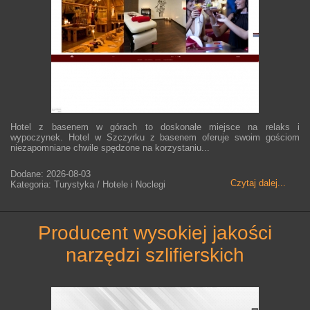
Hotel z basenem w górach to doskonałe miejsce na relaks i
wypoczynek. Hotel w Szczyrku z basenem oferuje swoim gościom
niezapomniane chwile spędzone na korzystaniu...
Dodane: 2026-08-03
Czytaj dalej...
Kategoria: Turystyka / Hotele i Noclegi
producent wysokiej jakości
narzędzi szlifierskich