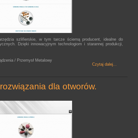
rzędzia szlifierskie, w tym tarcze ścierną producent, idealne do
cznych. Dzięki innowacyjnym technologiom i starannej produkcji,
ządzenia / Przemysł Metalowy
Czytaj dalej...
 rozwiązania dla otworów.