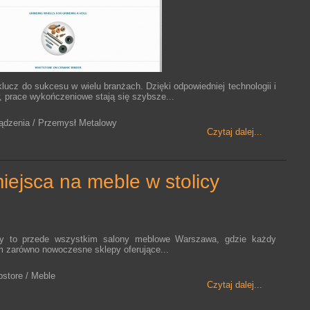
lucz do sukcesu w wielu branżach. Dzięki odpowiedniej technologii i
, prace wykończeniowe stają się szybsze...
ządzenia / Przemysł Metalowy
Czytaj dalej...
miejsca na meble w stolicy
cy to przede wszystkim salony meblowe Warszawa, gdzie każdy
tam zarówno nowoczesne sklepy oferujące...
bstore / Meble
Czytaj dalej...