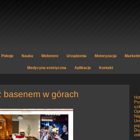
Pokoje
Nauka
Webstore
Urządzenia
Motoryzacja
Marketi
Medycyna estetyczna
Aplikacje
Kontakt
l z basenem w górach
Ho
Pro
szl
Opt
Naj
Um
pop
Dru
onl