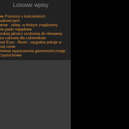
Losowe wpisy
we Pomorze o kościerskich
ualnościach
amar - sklep, w którym znajdziemy
żne paski napędowe
okiej jakości urzdzenia do nitowania
a cukrowa dla cukierników
tel Euro - Room - wygodne pokoje w
kiej cenie
rtownia wyposażenia gastronomicznego
Częstochowie