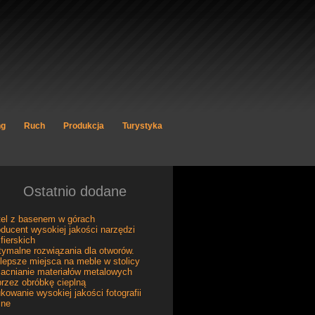
ng
Ruch
Produkcja
Turystyka
Ostatnio dodane
tel z basenem w górach
ducent wysokiej jakości narzędzi
ifierskich
ymalne rozwiązania dla otworów.
lepsze miejsca na meble w stolicy
acnianie materiałów metalowych
rzez obróbkę cieplną
kowanie wysokiej jakości fotografii
ine