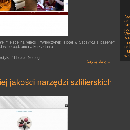
No
akt
Str
ró
Wys
Mas
łe miejsce na relaks i wypoczynek. Hotel w Szczyrku z basenem
Hos
hwile spędzone na korzystaniu...
nis
Hu
w 
ystyka / Hotele i Noclegi
Czytaj dalej...
ej jakości narzędzi szlifierskich