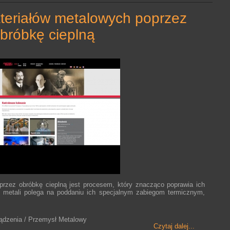
bróbkę cieplną
rzez obróbkę cieplną jest procesem, który znacząco poprawia ich
 metali polega na poddaniu ich specjalnym zabiegom termicznym,
ządzenia / Przemysł Metalowy
Czytaj dalej...