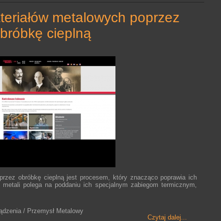
bróbkę cieplną
rzez obróbkę cieplną jest procesem, który znacząco poprawia ich
 metali polega na poddaniu ich specjalnym zabiegom termicznym,
ządzenia / Przemysł Metalowy
Czytaj dalej...