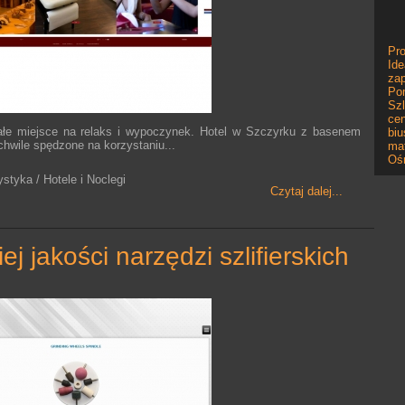
Pro
Ide
zap
Po
Szl
ce
łe miejsce na relaks i wypoczynek. Hotel w Szczyrku z basenem
biu
hwile spędzone na korzystaniu...
mat
Oś
ystyka / Hotele i Noclegi
Czytaj dalej...
ej jakości narzędzi szlifierskich