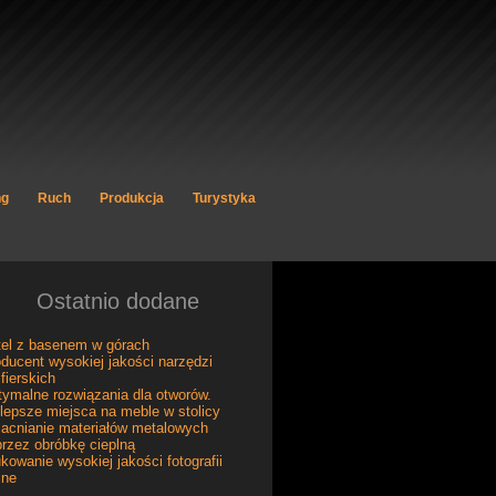
ng
Ruch
Produkcja
Turystyka
Ostatnio dodane
tel z basenem w górach
ducent wysokiej jakości narzędzi
ifierskich
ymalne rozwiązania dla otworów.
lepsze miejsca na meble w stolicy
acnianie materiałów metalowych
rzez obróbkę cieplną
kowanie wysokiej jakości fotografii
ine