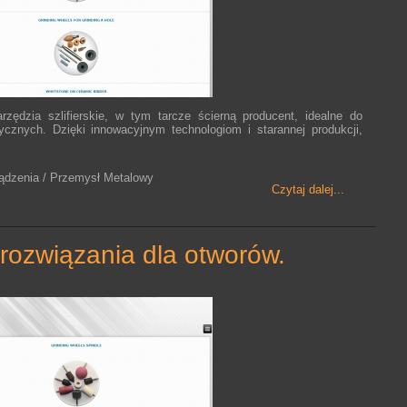
rzędzia szlifierskie, w tym tarcze ścierną producent, idealne do
cznych. Dzięki innowacyjnym technologiom i starannej produkcji,
ządzenia / Przemysł Metalowy
Czytaj dalej...
 rozwiązania dla otworów.