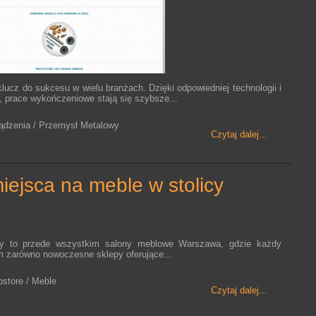
lucz do sukcesu w wielu branżach. Dzięki odpowiedniej technologii i
, prace wykończeniowe stają się szybsze...
ządzenia / Przemysł Metalowy
Czytaj dalej...
miejsca na meble w stolicy
cy to przede wszystkim salony meblowe Warszawa, gdzie każdy
tam zarówno nowoczesne sklepy oferujące...
bstore / Meble
Czytaj dalej...