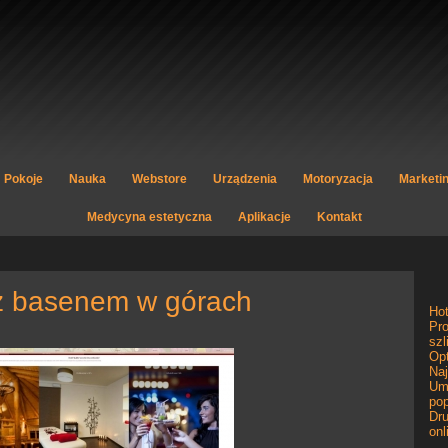
Pokoje
Nauka
Webstore
Urządzenia
Motoryzacja
Marketi
Medycyna estetyczna
Aplikacje
Kontakt
l z basenem w górach
Ho
Pro
szl
Opt
Naj
Um
pop
Dru
onl