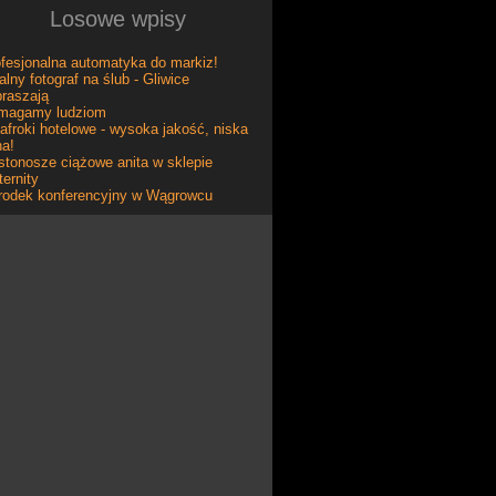
Losowe wpisy
fesjonalna automatyka do markiz!
alny fotograf na ślub - Gliwice
raszają
magamy ludziom
afroki hotelowe - wysoka jakość, niska
na!
stonosze ciążowe anita w sklepie
ernity
rodek konferencyjny w Wągrowcu