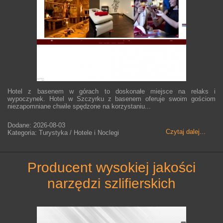
Hotel z basenem w górach to doskonałe miejsce na relaks i
wypoczynek. Hotel w Szczyrku z basenem oferuje swoim gościom
niezapomniane chwile spędzone na korzystaniu...
Dodane: 2026-08-03
Czytaj dalej...
Kategoria: Turystyka / Hotele i Noclegi
producent wysokiej jakości
narzędzi szlifierskich