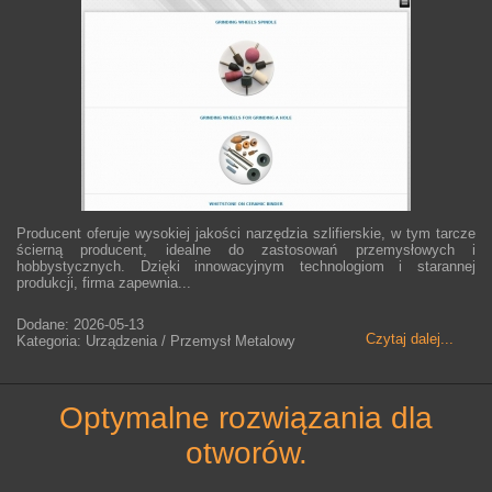
Producent oferuje wysokiej jakości narzędzia szlifierskie, w tym tarcze
ścierną producent, idealne do zastosowań przemysłowych i
hobbystycznych. Dzięki innowacyjnym technologiom i starannej
produkcji, firma zapewnia...
Dodane: 2026-05-13
Czytaj dalej...
Kategoria: Urządzenia / Przemysł Metalowy
optymalne rozwiązania dla
otworów.