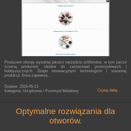
Producent oferuje wysokiej jakości narzędzia szlifierskie, w tym tarcze
ścierną producent, idealne do zastosowań przemysłowych i
hobbystycznych. Dzięki innowacyjnym technologiom i starannej
produkcji, firma zapewnia...
Dodane: 2026-05-13
Czytaj dalej...
Kategoria: Urządzenia / Przemysł Metalowy
optymalne rozwiązania dla
otworów.