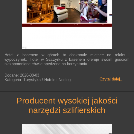
Hotel z basenem w górach to doskonałe miejsce na relaks i
wypoczynek. Hotel w Szczyrku z basenem oferuje swoim gościom
niezapomniane chwile spędzone na korzystaniu...
Dodane: 2026-08-03
Czytaj dalej...
Kategoria: Turystyka / Hotele i Noclegi
producent wysokiej jakości
narzędzi szlifierskich