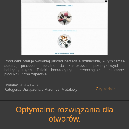
Producent oferuje wysokiej jakości narzędzia szlifierskie, w tym tarcze
ścierną producent, idealne do zastosowań przemysłowych i
hobbystycznych. Dzięki innowacyjnym technologiom i starannej
produkcji, firma zapewnia...
Dodane: 2026-05-13
Czytaj dalej...
Kategoria: Urządzenia / Przemysł Metalowy
optymalne rozwiązania dla
otworów.