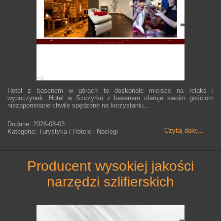
Hotel z basenem w górach to doskonałe miejsce na relaks i
wypoczynek. Hotel w Szczyrku z basenem oferuje swoim gościom
niezapomniane chwile spędzone na korzystaniu...
Dodane: 2026-08-03
Czytaj dalej...
Kategoria: Turystyka / Hotele i Noclegi
producent wysokiej jakości
narzędzi szlifierskich