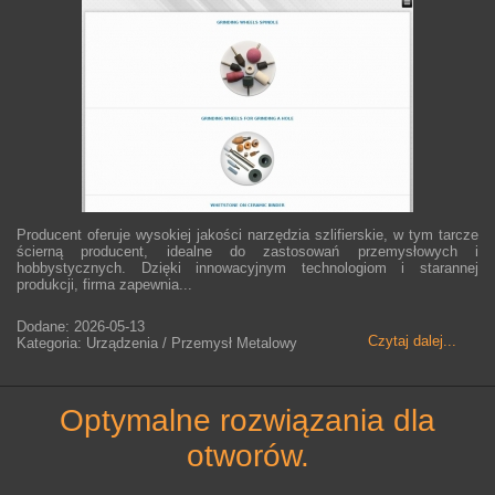
Producent oferuje wysokiej jakości narzędzia szlifierskie, w tym tarcze
ścierną producent, idealne do zastosowań przemysłowych i
hobbystycznych. Dzięki innowacyjnym technologiom i starannej
produkcji, firma zapewnia...
Dodane: 2026-05-13
Czytaj dalej...
Kategoria: Urządzenia / Przemysł Metalowy
optymalne rozwiązania dla
otworów.