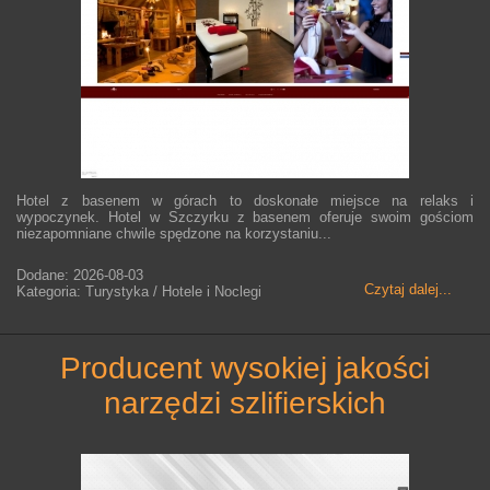
Hotel z basenem w górach to doskonałe miejsce na relaks i
wypoczynek. Hotel w Szczyrku z basenem oferuje swoim gościom
niezapomniane chwile spędzone na korzystaniu...
Dodane: 2026-08-03
Czytaj dalej...
Kategoria: Turystyka / Hotele i Noclegi
producent wysokiej jakości
narzędzi szlifierskich