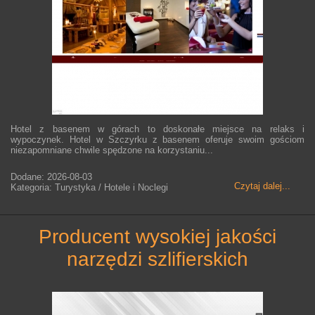
Hotel z basenem w górach to doskonałe miejsce na relaks i
wypoczynek. Hotel w Szczyrku z basenem oferuje swoim gościom
niezapomniane chwile spędzone na korzystaniu...
Dodane: 2026-08-03
Czytaj dalej...
Kategoria: Turystyka / Hotele i Noclegi
producent wysokiej jakości
narzędzi szlifierskich