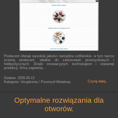
Producent oferuje wysokiej jakości narzędzia szlifierskie, w tym tarcze
ścierną producent, idealne do zastosowań przemysłowych i
hobbystycznych. Dzięki innowacyjnym technologiom i starannej
produkcji, firma zapewnia...
Dodane: 2026-05-13
Czytaj dalej...
Kategoria: Urządzenia / Przemysł Metalowy
optymalne rozwiązania dla
otworów.