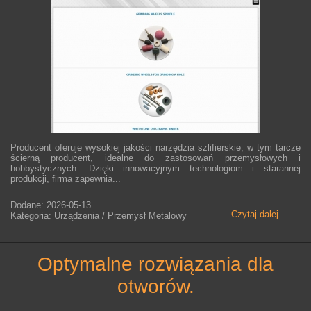
Producent oferuje wysokiej jakości narzędzia szlifierskie, w tym tarcze
ścierną producent, idealne do zastosowań przemysłowych i
hobbystycznych. Dzięki innowacyjnym technologiom i starannej
produkcji, firma zapewnia...
Dodane: 2026-05-13
Czytaj dalej...
Kategoria: Urządzenia / Przemysł Metalowy
optymalne rozwiązania dla
otworów.