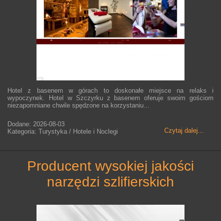
Hotel z basenem w górach to doskonałe miejsce na relaks i
wypoczynek. Hotel w Szczyrku z basenem oferuje swoim gościom
niezapomniane chwile spędzone na korzystaniu...
Dodane: 2026-08-03
Czytaj dalej...
Kategoria: Turystyka / Hotele i Noclegi
producent wysokiej jakości
narzędzi szlifierskich