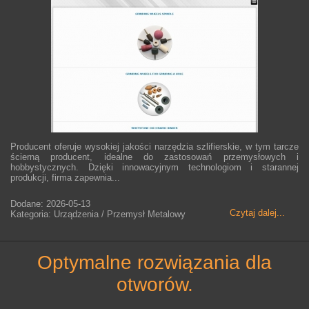
Producent oferuje wysokiej jakości narzędzia szlifierskie, w tym tarcze
ścierną producent, idealne do zastosowań przemysłowych i
hobbystycznych. Dzięki innowacyjnym technologiom i starannej
produkcji, firma zapewnia...
Dodane: 2026-05-13
Czytaj dalej...
Kategoria: Urządzenia / Przemysł Metalowy
optymalne rozwiązania dla
otworów.