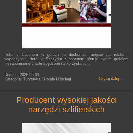
Hotel z basenem w górach to doskonałe miejsce na relaks i
wypoczynek. Hotel w Szczyrku z basenem oferuje swoim gościom
niezapomniane chwile spędzone na korzystaniu...
Dodane: 2026-08-03
Czytaj dalej...
Kategoria: Turystyka / Hotele i Noclegi
producent wysokiej jakości
narzędzi szlifierskich