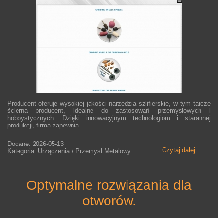
Producent oferuje wysokiej jakości narzędzia szlifierskie, w tym tarcze
ścierną producent, idealne do zastosowań przemysłowych i
hobbystycznych. Dzięki innowacyjnym technologiom i starannej
produkcji, firma zapewnia...
Dodane: 2026-05-13
Czytaj dalej...
Kategoria: Urządzenia / Przemysł Metalowy
optymalne rozwiązania dla
otworów.