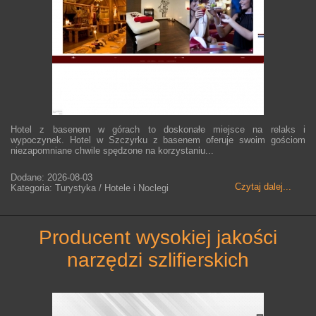
Hotel z basenem w górach to doskonałe miejsce na relaks i
wypoczynek. Hotel w Szczyrku z basenem oferuje swoim gościom
niezapomniane chwile spędzone na korzystaniu...
Dodane: 2026-08-03
Czytaj dalej...
Kategoria: Turystyka / Hotele i Noclegi
producent wysokiej jakości
narzędzi szlifierskich