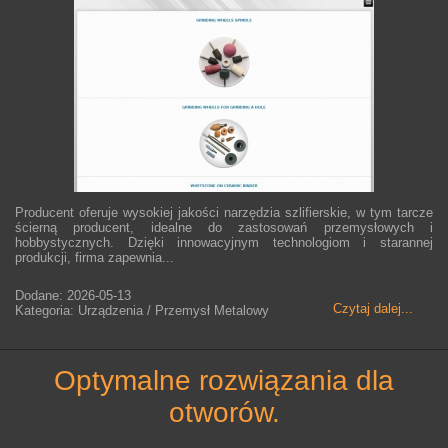
Producent oferuje wysokiej jakości narzędzia szlifierskie, w tym tarcze
ścierną producent, idealne do zastosowań przemysłowych i
hobbystycznych. Dzięki innowacyjnym technologiom i starannej
produkcji, firma zapewnia...
Dodane: 2026-05-13
Czytaj dalej...
Kategoria: Urządzenia / Przemysł Metalowy
optymalne rozwiązania dla
otworów.