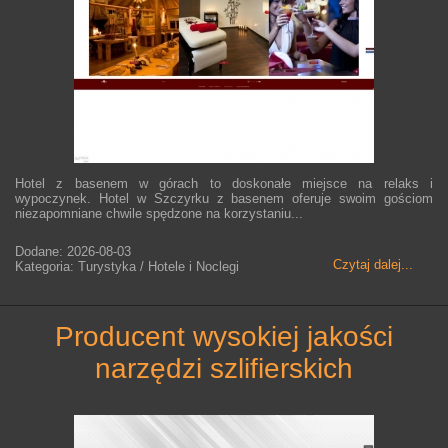
Hotel z basenem w górach to doskonałe miejsce na relaks i
wypoczynek. Hotel w Szczyrku z basenem oferuje swoim gościom
niezapomniane chwile spędzone na korzystaniu...
Dodane: 2026-08-03
Czytaj dalej...
Kategoria: Turystyka / Hotele i Noclegi
producent wysokiej jakości
narzędzi szlifierskich